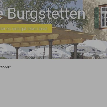
 Burgstetten
er es sich gut leben lässt.
tandort