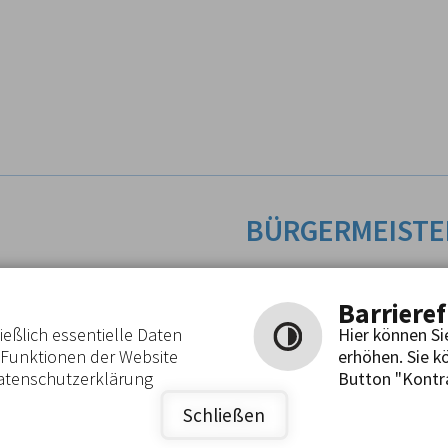
BÜRGERMEIST
Backnang
Rathausstraße 18
71576 Burgstetten
 6029 1120 0004 2460 04
Barrieref
DES1VBK
Tel.: 07191 9585-0
eßlich essentielle Daten
Hier können Si
Fax: 07191 82557
e Funktionen der Website
erhöhen. Sie k
REN
rathaus@burgstetten.de
Datenschutzerklärung
Button "Kontra
Schließen
media GmbH