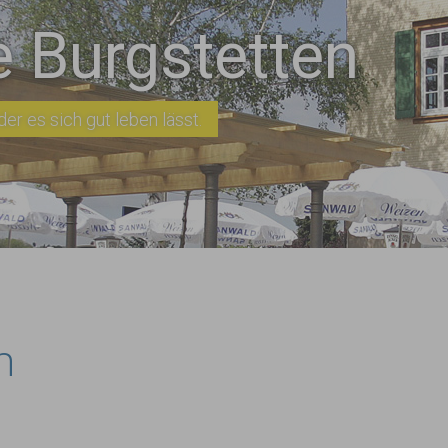
 Burgstetten
er es sich gut leben lässt.
n