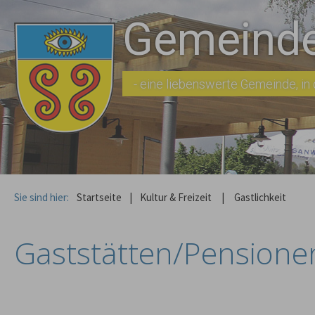
Gemeinde
- eine liebenswerte Gemeinde, in d
Sie sind hier:
Startseite
|
Kultur & Freizeit
|
Gastlichkeit
Gaststätten/Pensione