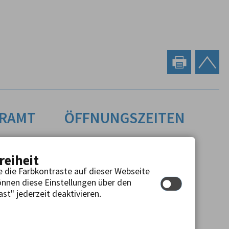
ERAMT
ÖFFNUNGSZEITEN
Montag, Dienstag,
Donnerstag und Freitag:
reiheit
8:00 Uhr bis 12:00 Uhr
e die Farbkontraste auf dieser Webseite
Mittwoch:
önnen diese Einstellungen über den
15:00 Uhr bis 18:30 Uhr
st" jederzeit deaktivieren.