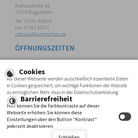
Rathausstraße 18
71576 Burgstetten
Tel.: 07191 9585-0
Fax: 07191 82557
rathaus@burgstetten.de
ÖFFNUNGSZEITEN
Montag, Dienstag,
Donnerstag und Freitag:
Cookies
8:00 Uhr bis 12:00 Uhr
Auf dieser Webseite werden ausschließlich essentielle Daten
Mittwoch:
in Cookies gespeichert, um wichtige Funktionen der Website
15:00 Uhr bis 18:30 Uhr
zu ermöglichen. Mehr dazu in der Datenschutzerklärung
Barrierefreiheit
Hier können Sie die Farbkontraste auf dieser
Webseite erhöhen. Sie können diese
Einstellungen über den Button "Kontrast"
Inhalt
|
Impressum
|
Hilfe
|
Datenschutz
jederzeit deaktivieren.
© cm city media GmbH
Schließen