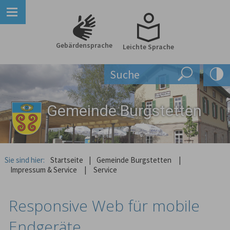
Gebärdensprache
Leichte Sprache
Gemeinde Burgstetten
Sie sind hier:
Startseite
|
Gemeinde Burgstetten
|
Impressum & Service
|
Service
Responsive Web für mobile
Endgeräte