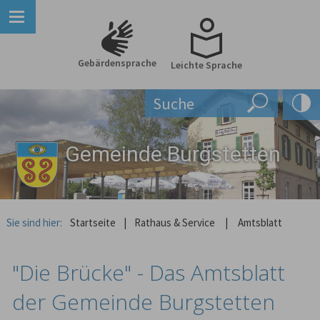
Gebärdensprache
Leichte Sprache
Gemeinde Burgstetten
Sie sind hier:
Startseite
|
Rathaus & Service
|
Amtsblatt
"Die Brücke" - Das Amtsblatt
der Gemeinde Burgstetten