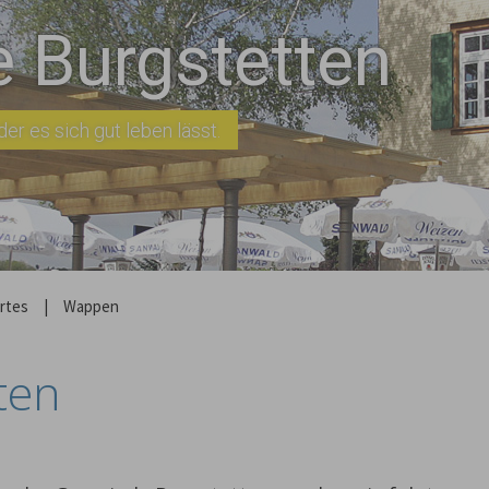
 Burgstetten
er es sich gut leben lässt.
rtes
|
Wappen
ten