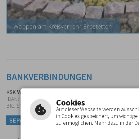
Wappen am Kreisverkehr Erbstetten
BANKVERBINDUNGEN
KSK Waiblingen
Volksbank 
IBAN: DE23 6025 0010 0000 0392 22
IBAN: DE78
Cookies
BIC: SOLADES1WBN
BIC: GENO
Auf dieser Webseite werden ausschli
in Cookies gespeichert, um wichtig
SEPA-EINZUGSERMÄCHTIGUNG
GEBÜH
zu ermöglichen. Mehr dazu in der 