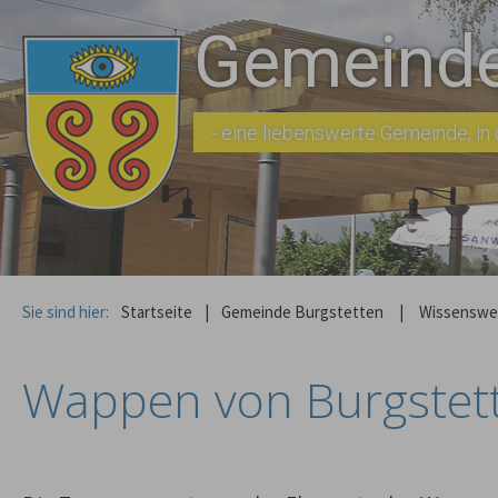
Gemeinde
- eine liebenswerte Gemeinde, in d
Sie sind hier:
Startseite
|
Gemeinde Burgstetten
|
Wissenswe
Wappen von Burgstet