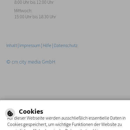
8:00 Uhr bis 12:00 Uhr
Mittwoch:
15:00 Uhr bis 18:30 Uhr
Inhalt
|
Impressum
|
Hilfe
|
Datenschutz
© cm city media GmbH
Cookies
Auf dieser Webseite werden ausschließlich essentielle Daten in
Cookies gespeichert, um wichtige Funktionen der Website zu